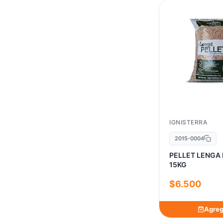
ADELEK
3
AGOREX
8
AHCORPCHILE
5
AIROLITE
1
ALCAZAR
65
AMBIENTAR MUEBLES SPA
2
AMBIENTE WELLNESS
3
IGNISTERRA
AMESTI
17
2015-0004
ANWO
3
PELLET LENGA
15KG
ASHLEY
1
BEKRON
$6.500
5
BELGA
19
Agreg
BIO BIO
1