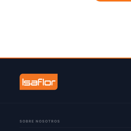
FABRICS
5
FANALOZA
3
FENSA
4
FV
27
GEOTEX
5
HERGOM
1
IDETEX
14
IGNISTERRA
1
INSIGNE
2
ISAFLOR
11
KENDAL
10
KHONE
3
SOBRE NOSOTROS
LA CASA DEL DECORADOR
1