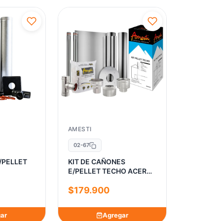
AMESTI
02-67
/PELLET
KIT DE CAÑONES
E/PELLET TECHO ACERO
INOX
$179.900
ar
Agregar