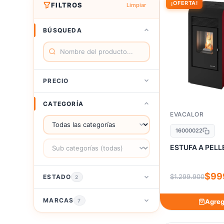
¡OFERTA!
FILTROS
Limpiar
BÚSQUEDA
PRECIO
Todos
CATEGORÍA
EVACALOR
– $100K
16000022
$100K–$500K
ESTUFA A PELL
$500K–$1M
$99
$1.299.900
ESTADO
+ $1M
2
Solo ofertas
%
MARCAS
7
Agreg
Productos nuevos
Nuevo
ABSOLUT SPC
1