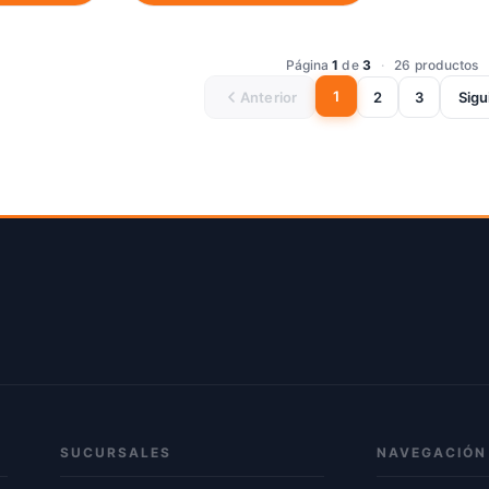
Página
1
de
3
·
26 productos
1
Anterior
2
3
Sigu
SUCURSALES
NAVEGACIÓN