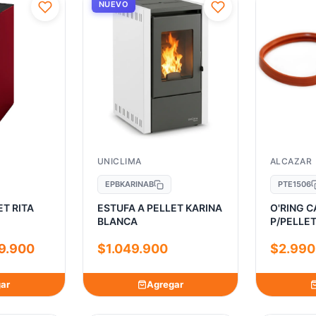
NUEVO
UNICLIMA
ALCAZAR
EPBKARINAB
PTE1506
ET RITA
ESTUFA A PELLET KARINA
O'RING 
BLANCA
P/PELLE
9.900
$1.049.900
$2.990
ar
Agregar