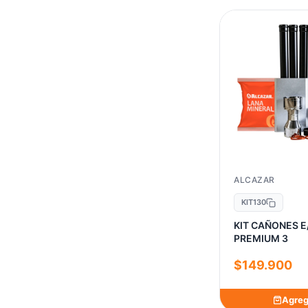
BOSCH
3
BRIGGS
1
CADINA
24
CARPET MARKET
3
CELTA
6
CREST
2
DORAL
1
ECCOLE
1
ALCAZAR
EDESA
1
KIT130
EGLO
KIT CAÑONES E
1
PREMIUM 3
EVA CALOR
1
$149.900
EVACALOR
1
EXIT
1
Agreg