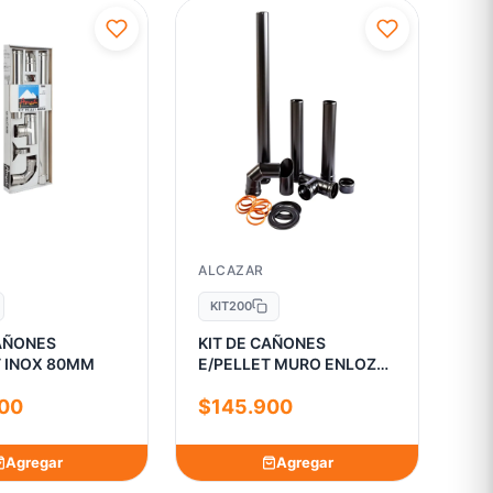
ALCAZAR
KIT200
CAÑONES
KIT DE CAÑONES
E/PELLET INOX 80MM
E/PELLET MURO ENLOZ
PREMIUM 3
00
$145.900
Agregar
Agregar