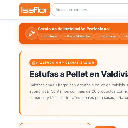
Servicios de Instalación Profesional
Cortinas
Pisos Flotantes
Cerámicas
A
CALEFACCION Y CLIMATIZACION
Estufas a Pellet en Valdiv
Calefacciona tu hogar con estufas a pellet en Valdivia. 
económica. Contamos con más de 26 productos con ent
consumo y fácil mantención. Ideales para casas, oficina
tiendas y conoce todos los modelos con instalación y s