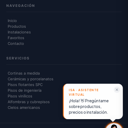
NAVEGACIÓN
Inicio
Productos
Instalaciones
Favoritos
Contacto
SERVICIOS
Cortinas a medida
Cerámicas y porcelanatos
Pisos flotantes SPC
Pisos de ingeniería
Pisos vinílicos
¡Hola! 👋 Pregúntame
Alfombras y cubrepisos
sobre productos,
Cielos americanos
precios o instalación.