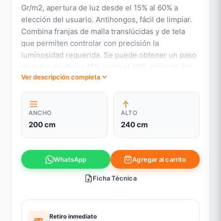
Gr/m2, apertura de luz desde el 15% al 60% a
elección del usuario. Antihongos, fácil de limpiar.
Combina franjas de malla translúcidas y de tela
que permiten controlar con precisión la
luminosidad requerida. Se puede obtener un paso
de la luz desde un 15% hasta el 60% abriendo las
Ver descripción completa
franjas de tela. Al cerrar completamente las franjas
de tela y llevar al mínimo la luminosidad, se
bloquea la visión al 100%
ANCHO
ALTO
200 cm
240 cm
Agregar al carrito
WhatsApp
Ficha Técnica
Retiro inmediato