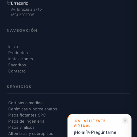
Errázuriz
Av. Errázuriz 2710
(63) 2201905
NAVEGACIÓN
Inicio
Productos
Instalaciones
Favoritos
Contacto
SERVICIOS
Cortinas a medida
Cerámicas y porcelanatos
Pisos flotantes SPC
Pisos de ingeniería
Pisos vinílicos
¡Hola! 👋 Pregúntame
Alfombras y cubrepisos