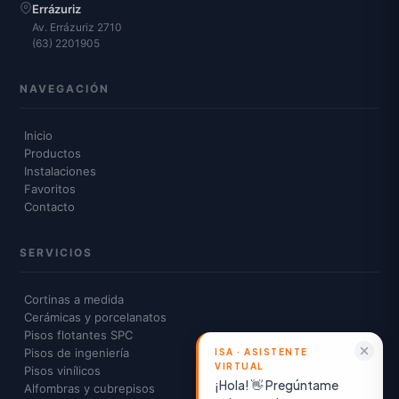
Errázuriz
Av. Errázuriz 2710
(63) 2201905
NAVEGACIÓN
Inicio
Productos
Instalaciones
Favoritos
Contacto
SERVICIOS
Cortinas a medida
Cerámicas y porcelanatos
Pisos flotantes SPC
Pisos de ingeniería
Pisos vinílicos
¡Hola! 👋 Pregúntame
Alfombras y cubrepisos