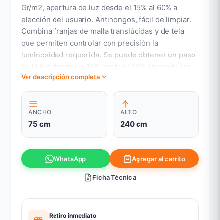
Gr/m2, apertura de luz desde el 15% al 60% a
elección del usuario. Antihongos, fácil de limpiar.
Combina franjas de malla translúcidas y de tela
que permiten controlar con precisión la
luminosidad requerida. Se puede obtener un paso
de la luz desde un 15% hasta el 60% abriendo las
Ver descripción completa
franjas de tela. Al cerrar completamente las franjas
de tela y llevar al mínimo la luminosidad, se
bloquea la visión al 100%
ANCHO
ALTO
75 cm
240 cm
Agregar al carrito
WhatsApp
Ficha Técnica
Retiro inmediato