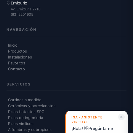
Errázuriz
Av. Errázuriz 2710
(63) 2201905
NAVEGACIÓN
Inicio
Productos
Instalaciones
Favoritos
Contacto
SERVICIOS
Cortinas a medida
Cerámicas y porcelanatos
Pisos flotantes SPC
Pisos de ingeniería
Pisos vinílicos
¡Hola! 👋 Pregúntame
Alfombras y cubrepisos