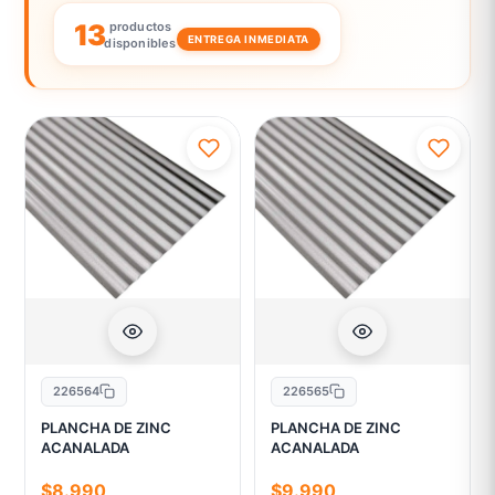
nuestras tiendas en Valdivia y conoce mucho más!
13
productos
ENTREGA INMEDIATA
disponibles
226564
226565
PLANCHA DE ZINC
PLANCHA DE ZINC
ACANALADA
ACANALADA
$8.990
$9.990