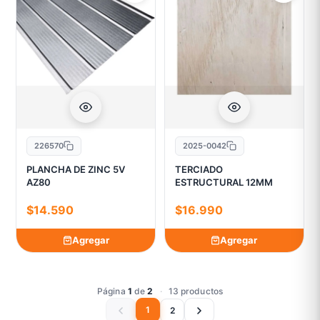
226570
2025-0042
PLANCHA DE ZINC 5V
TERCIADO
AZ80
ESTRUCTURAL 12MM
$14.590
$16.990
Agregar
Agregar
Página
1
de
2
·
13 productos
1
2