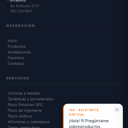
Errázuriz
Av. Errázuriz 2710
(63) 2201905
NAVEGACIÓN
Inicio
Productos
Instalaciones
Favoritos
Contacto
SERVICIOS
Cortinas a medida
Cerámicas y porcelanatos
Pisos flotantes SPC
Pisos de ingeniería
Pisos vinílicos
¡Hola! 👋 Pregúntame
Alfombras y cubrepisos
sobre productos,
Cielos americanos