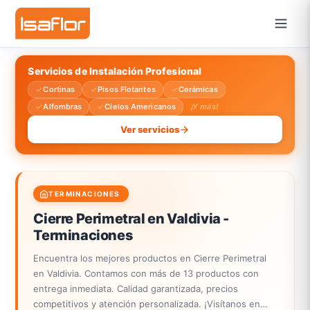
Servicios de Instalación Profesional
Cortinas
Pisos Flotantes
Cerámicas
Alfombras
Cielos Americanos
¡Y más!
Ver servicios
TERMINACIONES
Cierre Perimetral en Valdivia -
Terminaciones
Encuentra los mejores productos en Cierre Perimetral
en Valdivia. Contamos con más de 13 productos con
entrega inmediata. Calidad garantizada, precios
competitivos y atención personalizada. ¡Visítanos en